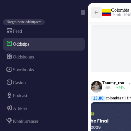
Colombia
19. juli · 19:0
Norges beste oddstipsere
Feed
Oddstips
Oddsbonus
Sportbooks
Casino
Tommy_trot
e
#68
+24
%
Podcast
13.00
colombia til fi
Artikler
Konkurranser