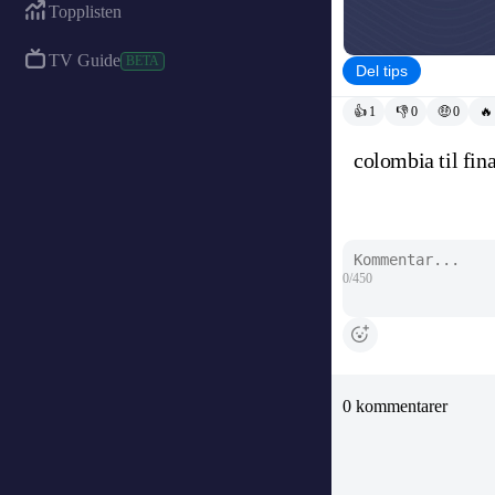
Topplisten
TV Guide
BETA
Del tips
👍
1
👎
0
🤑
0
🔥
colombia til fin
0/450
0 kommentarer