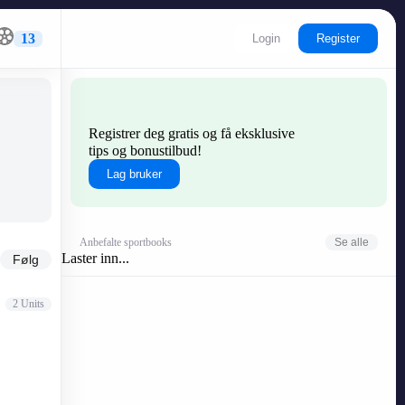
13
Login
Register
Registrer deg gratis og få eksklusive
tips og bonustilbud!
Lag bruker
Anbefalte sportbooks
Se alle
Laster inn...
Følg
2 Units