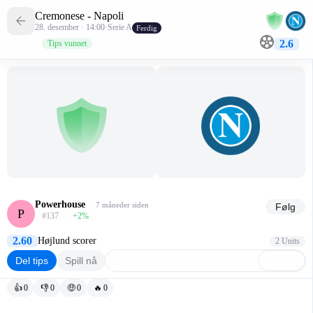
Cremonese - Napoli
28. desember · 14:00
·
Serie A
Ferdig
2.6
Tips vunnet
Powerhouse
7 måneder siden
Følg
P
#137
+2
%
2.60
Højlund scorer
2 Units
Del tips
Spill nå
👍
0
👎
0
🤑
0
🔥
0