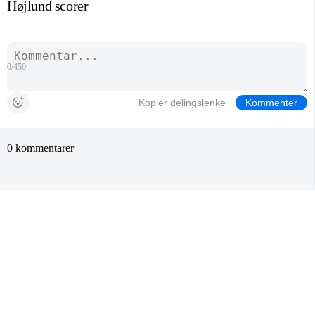
Højlund scorer
0/450
Kopier delingslenke
Kommenter
0 kommentarer