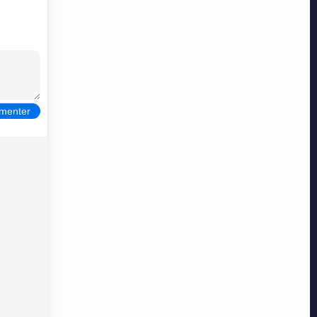
menter