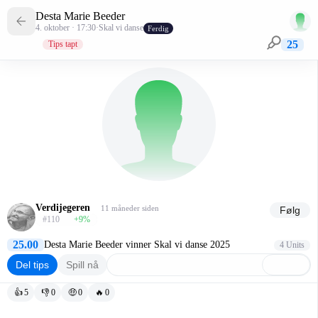
Desta Marie Beeder
4. oktober · 17:30
·
Skal vi danse
Ferdig
25
Tips tapt
Verdijegeren
11 måneder siden
Følg
#110
+9
%
25.00
Desta Marie Beeder vinner Skal vi danse 2025
4 Units
Del tips
Spill nå
👍
5
👎
0
🤑
0
🔥
0