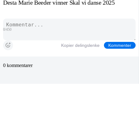
Desta Marie Beeder vinner Skal vi danse 2025
0/450
Kopier delingslenke
Kommenter
0 kommentarer