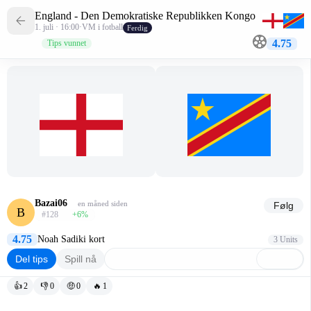
England - Den Demokratiske Republikken Kongo
1. juli · 16:00
·
VM i fotball
Ferdig
4.75
Tips vunnet
Bazai06
en måned siden
Følg
B
#128
+6
%
4.75
Noah Sadiki kort
3 Units
Del tips
Spill nå
👍
2
👎
0
🤑
0
🔥
1