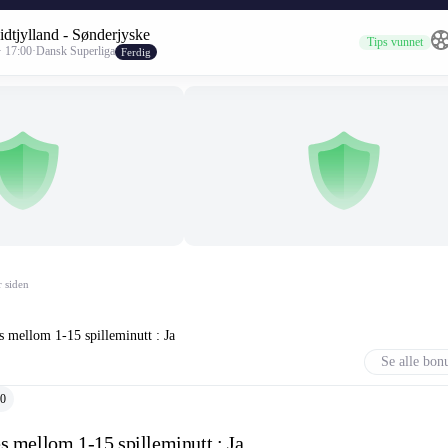
dtjylland - Sønderjyske
Tips vunnet
 · 17:00
·
Dansk Superliga
Ferdig
r siden
s mellom 1-15 spilleminutt : Ja
Se alle bon
0
s mellom 1-15 spilleminutt : Ja