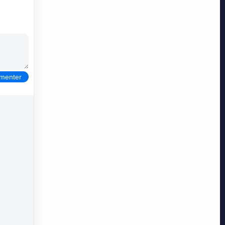
menter