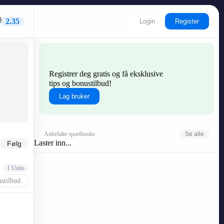
2.35
Login
Register
Registrer deg gratis og få eksklusive
tips og bonustilbud!
Lag bruker
Anbefalte sportbooks
Se alle
Laster inn...
Følg
1 Units
ustilbud