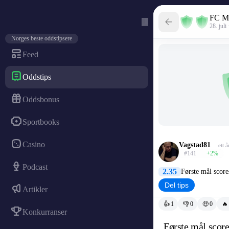
FC Mi
28. juli
Norges beste oddstipsere
Feed
Oddstips
Oddsbonus
Sportbooks
Casino
Vagstad81
ett å
#141
+2
%
Podcast
2.35
Første mål score
Del tips
Artikler
👍
1
👎
0
🤑
0
🔥
Konkurranser
Første mål score