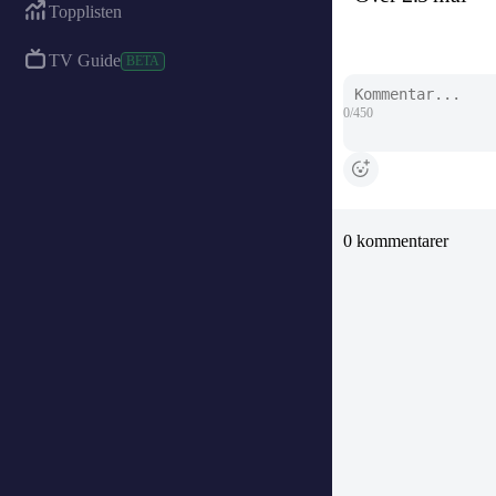
Topplisten
TV Guide
BETA
0/450
0 kommentarer