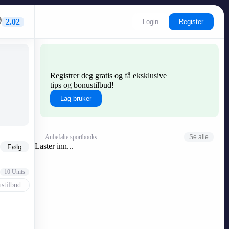
2.02
Login
Register
Registrer deg gratis og få eksklusive
tips og bonustilbud!
Lag bruker
Anbefalte sportbooks
Se alle
Laster inn...
Følg
10 Units
ustilbud