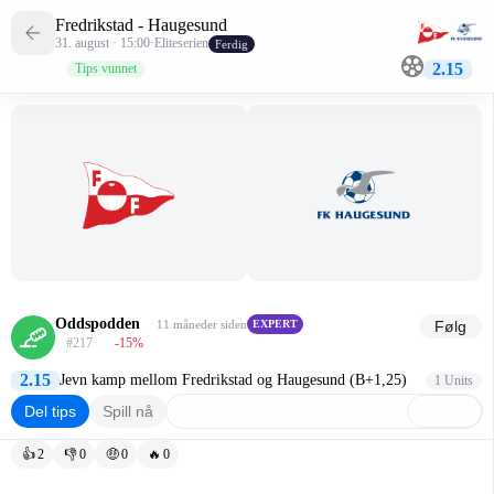
Fredrikstad - Haugesund
31. august · 15:00
·
Eliteserien
Ferdig
2.15
Tips vunnet
Oddspodden
11 måneder siden
EXPERT
Følg
#217
-15
%
2.15
Jevn kamp mellom Fredrikstad og Haugesund (B+1,25)
1 Units
Del tips
Spill nå
👍
2
👎
0
🤑
0
🔥
0