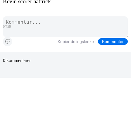
Kevin scorer hattrick
0/450
Kopier delingslenke
Kommenter
0 kommentarer