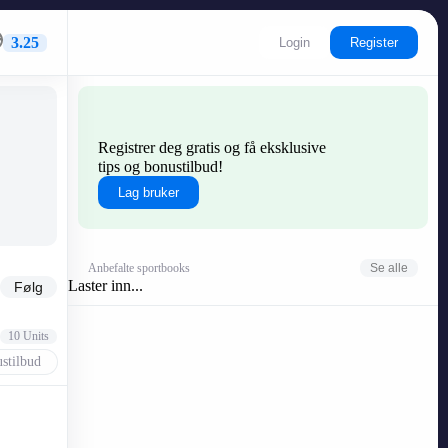
3.25
Login
Register
Registrer deg gratis og få eksklusive
tips og bonustilbud!
Lag bruker
Anbefalte sportbooks
Se alle
Laster inn...
Følg
10 Units
ustilbud