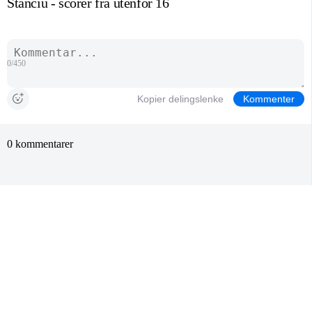
Stanciu - scorer fra utenfor 16
0/450
Kopier delingslenke
Kommenter
0 kommentarer