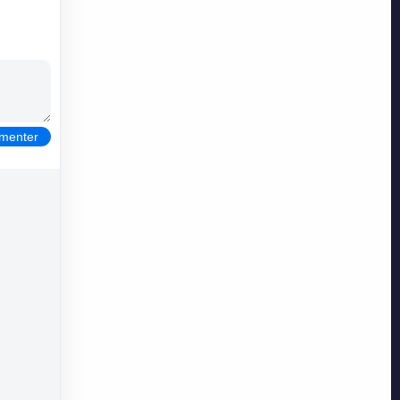
menter