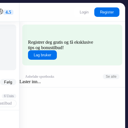
4.5
Login
Register
Registrer deg gratis og få eksklusive
tips og bonustilbud!
Lag bruker
Anbefalte sportbooks
Se alle
Laster inn...
Følg
6 Units
ustilbud