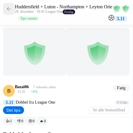
Huddersfield + Luton - Northampton + Leyton Orient
29. desember · 19:45
·
League One
Ferdig
3.11
Tips vunnet
Bazai06
7 måneder siden
Følg
B
#128
+6
%
3.11
Dobbel fra League One
6 Units
Del tips
Se alle bonustilbud
👍
1
👎
0
🤑
0
🔥
0