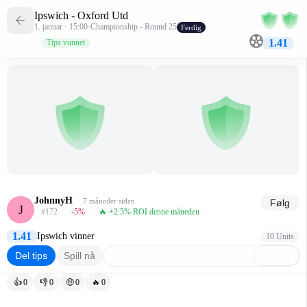
Ipswich - Oxford Utd
1. januar · 15:00
·
Championship - Round 25
Ferdig
1.41
Tips vunnet
JohnnyH
7 måneder siden
Følg
J
#172
-5
%
🔥 +2.5% ROI denne måneden
1.41
Ipswich vinner
10 Units
Del tips
Spill nå
👍
0
👎
0
🤑
0
🔥
0