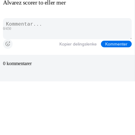
Alvarez scorer to eller mer
0/450
Kopier delingslenke
Kommenter
0 kommentarer