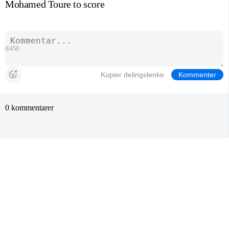
Mohamed Toure to score
0/450
Kopier delingslenke
Kommenter
0 kommentarer