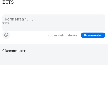
BTTS
0/450
Kopier delingslenke
Kommenter
0 kommentarer