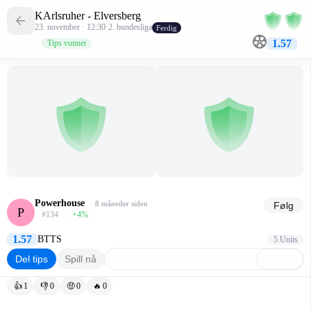
KArlsruher - Elversberg
23. november · 12:30
·
2. bundesliga
Ferdig
1.57
Tips vunnet
Powerhouse
8 måneder siden
Følg
P
#134
+4
%
1.57
BTTS
5 Units
Del tips
Spill nå
👍
1
👎
0
🤑
0
🔥
0