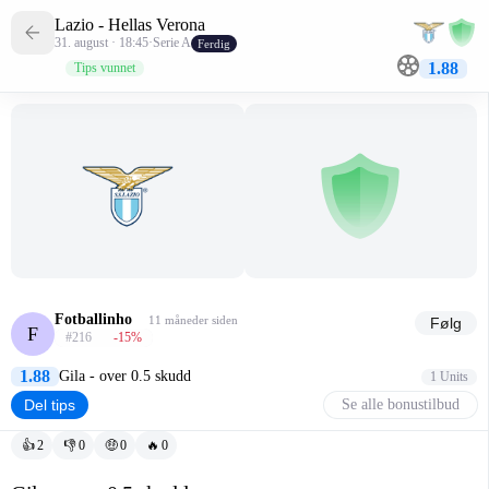
Lazio - Hellas Verona
31. august · 18:45
·
Serie A
Ferdig
1.88
Tips vunnet
Fotballinho
11 måneder siden
Følg
F
#216
-15
%
1.88
Gila - over 0.5 skudd
1 Units
Del tips
Se alle bonustilbud
👍
2
👎
0
🤑
0
🔥
0