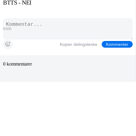
BTTS - NEI
0/450
Kopier delingslenke
Kommenter
0 kommentarer