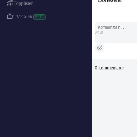
Topplisten
TV Guide
BETA
0/450
0 kommentarer