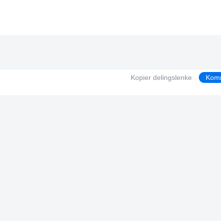
Kopier delingslenke
Kom