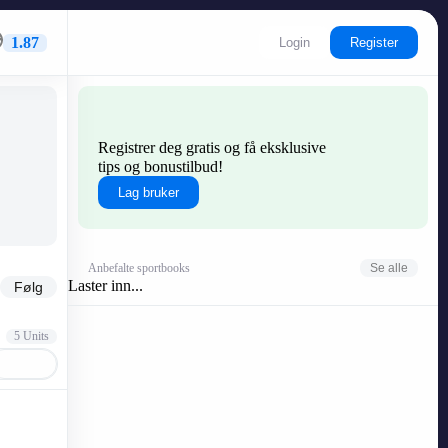
1.87
Login
Register
Registrer deg gratis og få eksklusive
tips og bonustilbud!
Lag bruker
Anbefalte sportbooks
Se alle
Laster inn...
Følg
5 Units