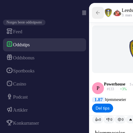
Leeds
3. mars
Norges beste oddstipsere
Feed
Oddstips
Oddsbonus
Sportbooks
Casino
Powerhouse
5 
P
#133
+3
%
Podcast
1.87
hjemmeseier
Del tips
Artikler
👍
0
👎
0
🤑
0
🔥
Konkurranser
hjemmeseier