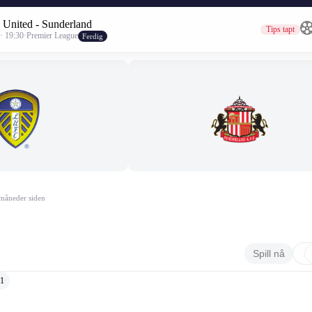
 United - Sunderland
Tips tapt
 · 19:30
·
Premier League
Ferdig
måneder siden
Spill nå
1