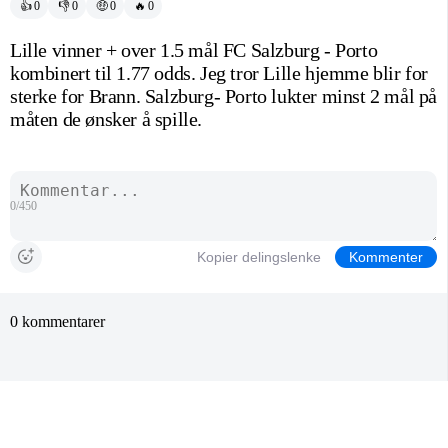
👍
0
👎
0
🤑
0
🔥
0
Lille vinner + over 1.5 mål FC Salzburg - Porto
kombinert til 1.77 odds. Jeg tror Lille hjemme blir for
sterke for Brann. Salzburg- Porto lukter minst 2 mål på
måten de ønsker å spille.
0/450
Kopier delingslenke
Kommenter
0 kommentarer