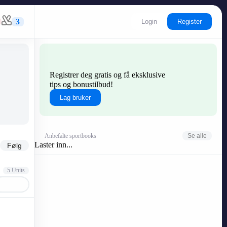
3
Login
Register
Registrer deg gratis og få eksklusive
tips og bonustilbud!
Lag bruker
Anbefalte sportbooks
Se alle
Laster inn...
Følg
5 Units