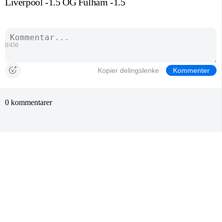
Liverpool -1.5 OG Fulham -1.5
0/450
Kopier delingslenke
Kommenter
0 kommentarer