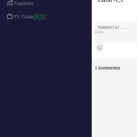
Topplisten
TV Guide
BETA
0/450
1 kommentar