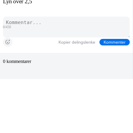
Lyn over 2,5
0/450
Kopier delingslenke
Kommenter
0 kommentarer