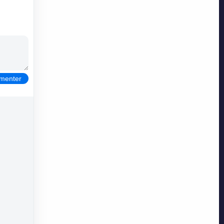
menter