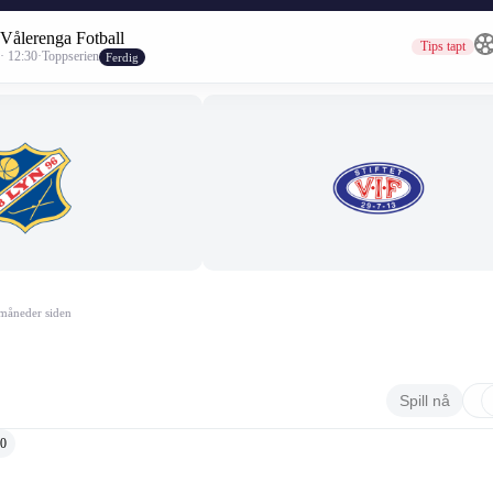
 Vålerenga Fotball
Tips tapt
 · 12:30
·
Toppserien
Ferdig
måneder siden
Spill nå
0