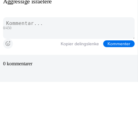
Aggressige israelere
0/450
Kopier delingslenke
Kommenter
0 kommentarer