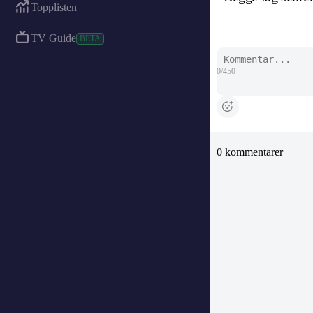
Topplisten
TV Guide
BETA
0/450
0 kommentarer