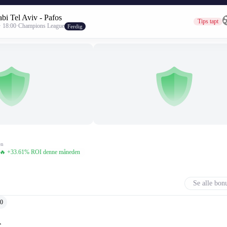
bi Tel Aviv - Pafos
Tips tapt
 · 18:00
·
Champions League
Ferdig
en
🔥 +33.61% ROI denne måneden
Se alle bon
0
r