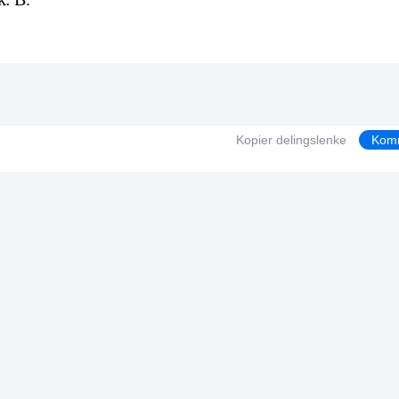
Kopier delingslenke
Kom