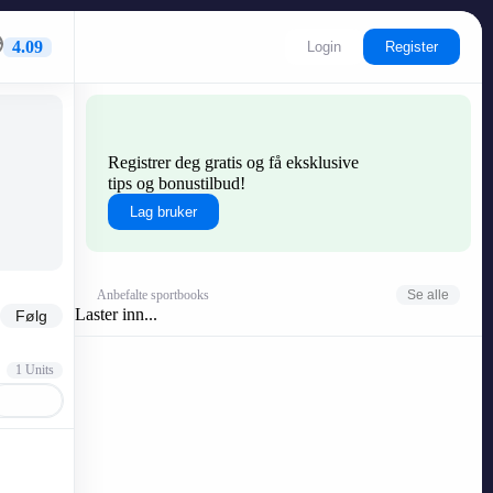
4.09
Login
Register
Registrer deg gratis og få eksklusive
tips og bonustilbud!
Lag bruker
Anbefalte sportbooks
Se alle
Laster inn...
Følg
1 Units