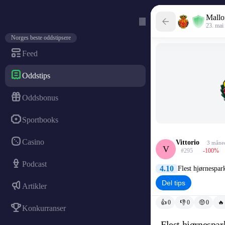
Mallo
23. mai
Norges beste oddstipsere
Feed
Oddstips
Oddsbonus
Sportbooks
Casino
Vittorio
3 måned
V
#295
-100
%
Podcast
4.10
Flest hjørnespar
Del tips
Artikler
👍
0
👎
0
🤑
0
🔥
Konkurranser
Flest hjørnespar