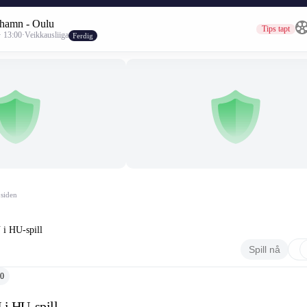
hamn - Oulu
Tips tapt
 · 13:00
·
Veikkausliiga
Ferdig
 siden
 i HU-spill
Spill nå
0
 i HU-spill