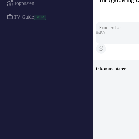
Topplisten
TV Guide
BETA
0/450
0 kommentarer