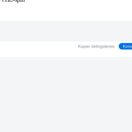
Kopier delingslenke
Kom