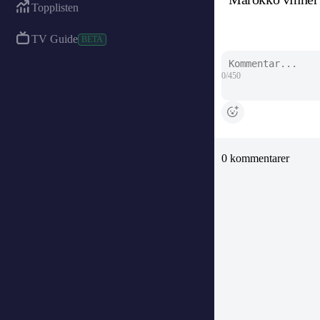
Topplisten
TV Guide
BETA
0/450
0 kommentarer