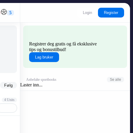
5
Login
Register
Registrer deg gratis og få eksklusive
tips og bonustilbud!
Lag bruker
Anbefalte sportbooks
Se alle
Laster inn...
Følg
4 Units