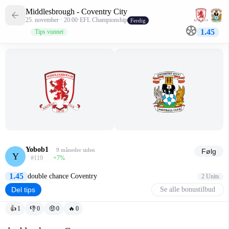
Middlesbrough - Coventry City
25. november · 20:00
·
EFL Championship
Ferdig
1.45
Tips vunnet
Yobob1
9 måneder siden
Følg
Y
#119
+7
%
1.45
double chance Coventry
2 Units
Del tips
Se alle bonustilbud
👍
1
👎
0
🤑
0
🔥
0