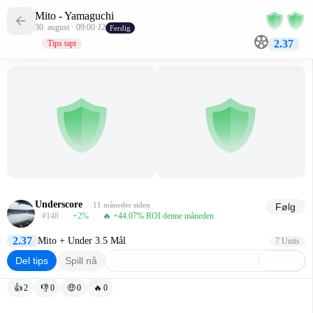
Mito - Yamaguchi
30. august · 09:00
·
J2
Ferdig
2.37
Tips tapt
Underscore
11 måneder siden
Følg
#148
+2
%
🔥 +44.07% ROI denne måneden
2.37
Mito + Under 3.5 Mål
7 Units
Del tips
Spill nå
👍
2
👎
0
🤑
0
🔥
0