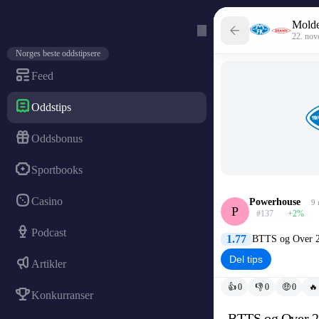
Molde
22. nov
Norges beste oddstipsere
Feed
Oddstips
Oddsbonus
Sportbooks
Casino
Powerhouse
9 
P
#137
+2
%
Podcast
1.77
BTTS og Over 2
Del tips
Artikler
👍
0
👎
0
🤑
0
🔥
Konkurranser
BTTS og Over 2