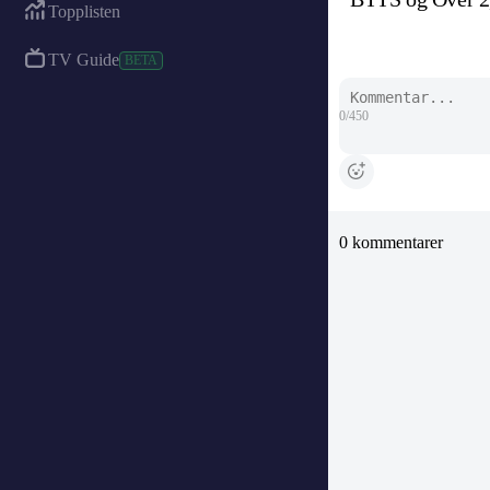
Topplisten
TV Guide
BETA
0/450
0 kommentarer