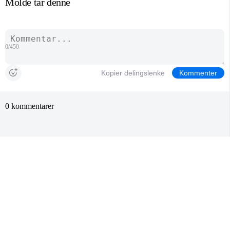
Molde tar denne
0/450
Kopier delingslenke
Kommenter
0 kommentarer