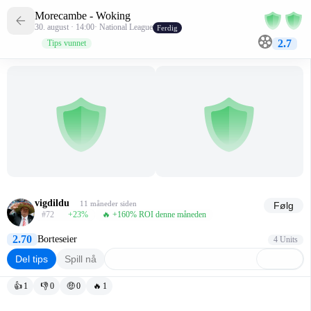
Morecambe - Woking
30. august · 14:00
·
 National League
Ferdig
2.7
Tips vunnet
vigdildu
11 måneder siden
Følg
#72
+23
%
🔥 +160% ROI denne måneden
2.70
Borteseier
4 Units
Del tips
Spill nå
👍
1
👎
0
🤑
0
🔥
1