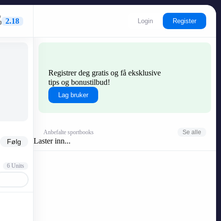
2.18
Login
Register
Registrer deg gratis og få eksklusive
tips og bonustilbud!
Lag bruker
Anbefalte sportbooks
Se alle
Laster inn...
Følg
6 Units