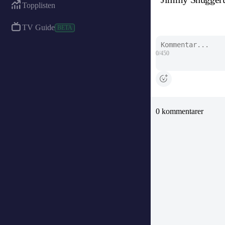
Topplisten
TV Guide
BETA
0/450
0 kommentarer