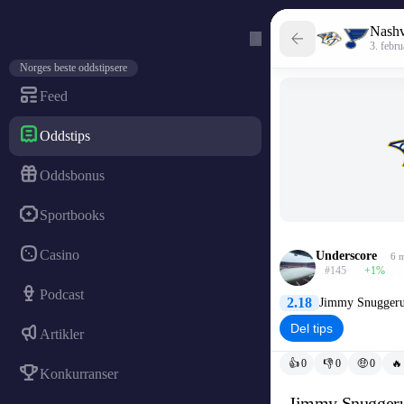
Nashvi
3. febru
Norges beste oddstipsere
Feed
Oddstips
Oddsbonus
Sportbooks
Casino
Underscore
6 
#145
+1
%
Podcast
2.18
Jimmy Snuggeru
Del tips
Artikler
👍
0
👎
0
🤑
0
🔥
Konkurranser
Jimmy Snuggeru