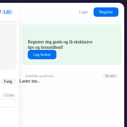
1.85
Login
Register
Registrer deg gratis og få eksklusive
tips og bonustilbud!
Lag bruker
Anbefalte sportbooks
Se alle
Laster inn...
Følg
5 Units