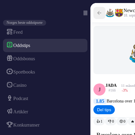
Newca
18. sep
Norges beste oddstipsere
Feed
Oddstips
Oddsbonus
Sportbooks
Casino
JADA
11 måned
J
#166
-3
%
Podcast
1.85
Barcelona over 
Del tips
Artikler
👍
1
👎
0
🤑
0
🔥
Konkurranser
Barcelona over 