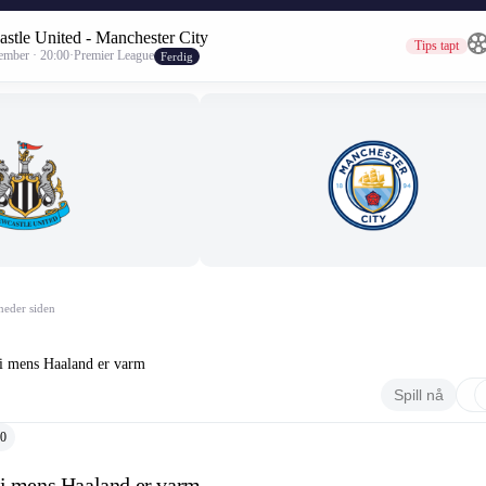
stle United - Manchester City
Tips tapt
ember · 20:00
·
Premier League
Ferdig
neder siden
mi mens Haaland er varm
Spill nå
0
mi mens Haaland er varm