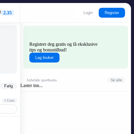
2.35
Login
Register
Registrer deg gratis og få eksklusive
tips og bonustilbud!
Lag bruker
Anbefalte sportbooks
Se alle
Laster inn...
Følg
1 Units