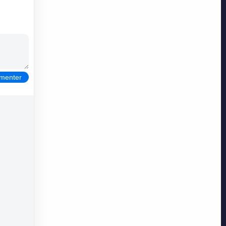
menter