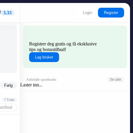
3.33
Login
Register
Registrer deg gratis og få eksklusive
tips og bonustilbud!
Lag bruker
Anbefalte sportbooks
Se alle
Laster inn...
Følg
7 Units
ustilbud