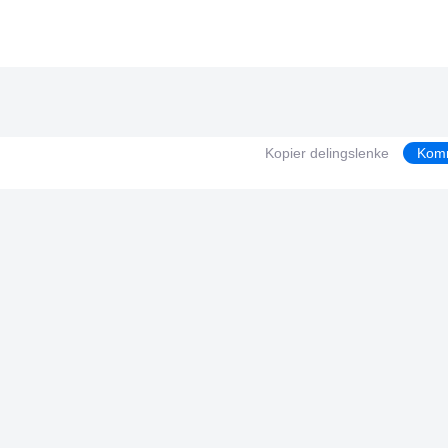
Kopier delingslenke
Kom