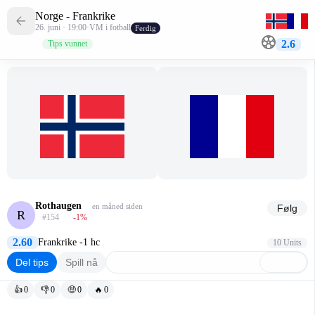
Norge - Frankrike
26. juni · 19:00
·
VM i fotball
Ferdig
2.6
Tips vunnet
Rothaugen
en måned siden
Følg
R
#154
-1
%
2.60
Frankrike -1 hc
10 Units
Del tips
Spill nå
👍
0
👎
0
🤑
0
🔥
0