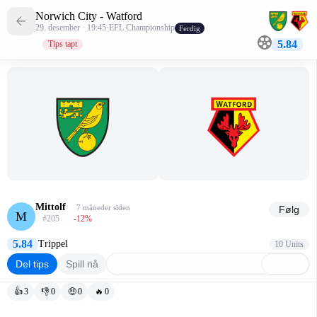
Norwich City - Watford
29. desember · 19:45
·
EFL Championship
Ferdig
5.84
Tips tapt
Mittolf
7 måneder siden
Følg
M
#205
-12
%
5.84
Trippel
10 Units
Del tips
Spill nå
👍
3
👎
0
🤑
0
🔥
0