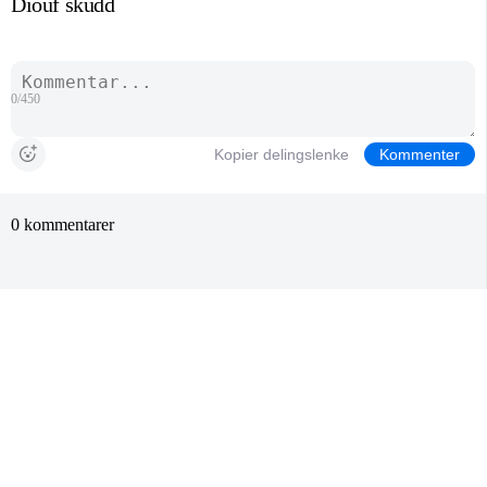
Diouf skudd
0/450
Kopier delingslenke
Kommenter
0 kommentarer