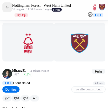
Nottingham Forest - West Ham United
31. august · 11:00
·
Premier League
Ferdig
1.81
Tips tapt
Mhaug91
11 måneder siden
Følg
#97
+13
%
1.81
Diouf skudd
4 Units
Del tips
Se alle bonustilbud
👍
2
👎
0
🤑
0
🔥
0