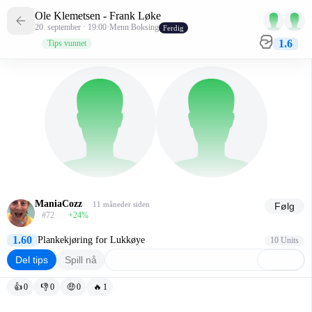
Ole Klemetsen - Frank Løke
20. september · 19:00
·
Menn Boksing
Ferdig
1.6
Tips vunnet
ManiaCozz
11 måneder siden
Følg
#72
+24
%
1.60
Plankekjøring for Lukkøye
10 Units
Del tips
Spill nå
👍
0
👎
0
🤑
0
🔥
1