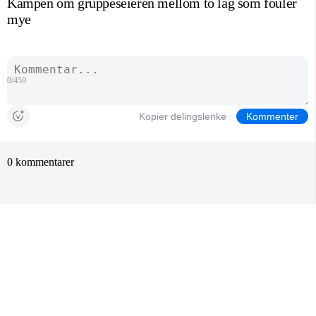
Kampen om gruppeseieren mellom to lag som fouler
mye
0/450
Kopier delingslenke
Kommenter
0 kommentarer