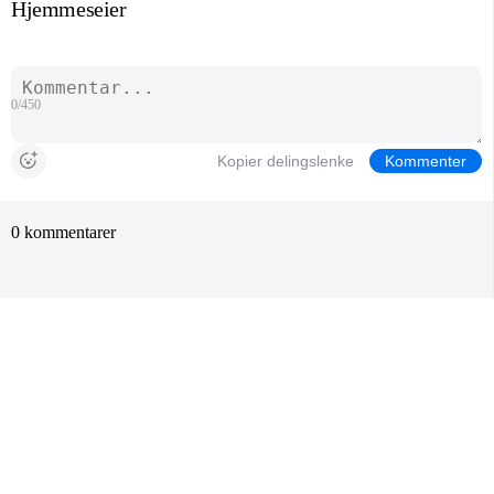
Hjemmeseier
0/450
Kopier delingslenke
Kommenter
0 kommentarer