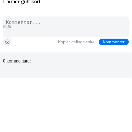
Laimer gult kort
0/450
Kopier delingslenke
Kommenter
0 kommentarer