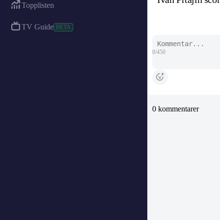
Topplisten
TV Guide
BETA
0/450
0 kommentarer