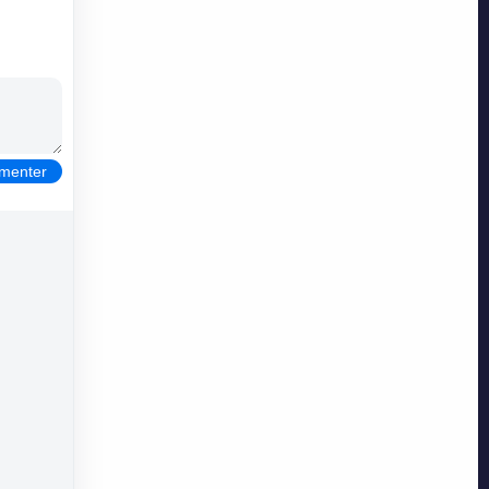
menter