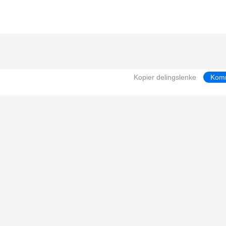
Kopier delingslenke
Kom